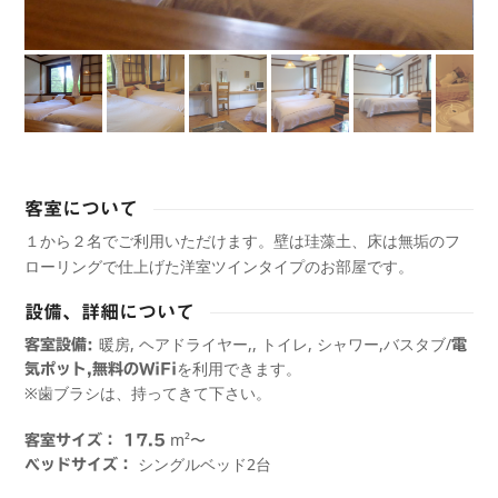
客室について
１から２名でご利用いただけます。壁は珪藻土、床は無垢のフ
ローリングで仕上げた洋室ツインタイプのお部屋です。
設備、詳細について
暖房, ヘアドライヤー,, トイレ, シャワー,バスタブ
/
客室設備:
電
を利用できます。
気ポット,
無料のWiFi
※歯ブラシは、持ってきて下さい。
m²〜
客室サイズ： 17.5
シングルベッド2台
ベッドサイズ：