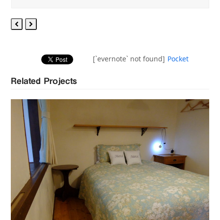
Previous
Next
Slide
Slide
[`evernote` not found]
Pocket
Related Projects