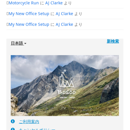
Motorcycle Run
に
AJ Clarke
より
My New Office Setup
に
AJ Clarke
より
My New Office Setup
に
AJ Clarke
より