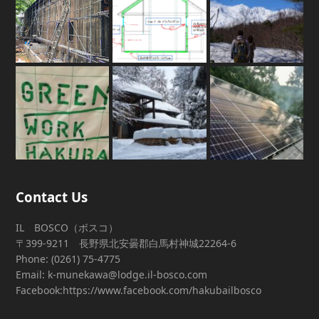
Contact Us
IL BOSCO（ボスコ）
〒399-9211 長野県北安曇郡白馬村神城22264-6
Phone: (0261) 75-4775
Email: k-munekawa@lodge.il-bosco.com
Facebook:https://www.facebook.com/hakubailbosco