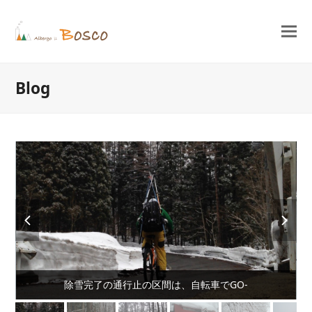
Blog
previous
next
slide
slide
除雪完了の通行止の区間は、自転車でGO-