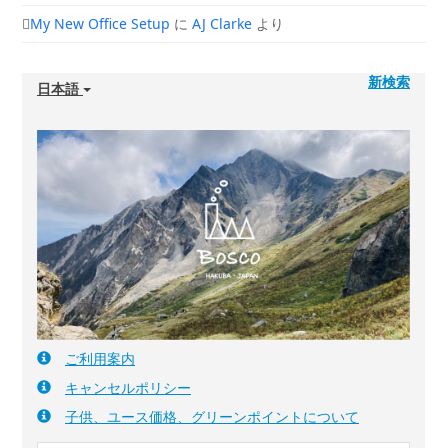
My New Office Setup
に
AJ Clarke
より