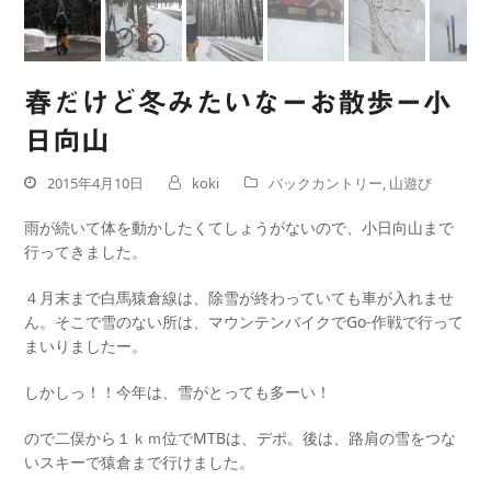
春だけど冬みたいなーお散歩ー小
日向山
2015年4月10日
koki
バックカントリー
,
山遊び
雨が続いて体を動かしたくてしょうがないので、小日向山まで
行ってきました。
４月末まで白馬猿倉線は、除雪が終わっていても車が入れませ
ん。そこで雪のない所は、マウンテンバイクでGo-作戦で行って
まいりましたー。
しかしっ！！今年は、雪がとっても多ーい！
ので二俣から１ｋｍ位でMTBは、デポ。後は、路肩の雪をつな
いスキーで猿倉まで行けました。