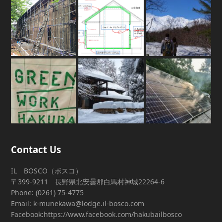
Contact Us
IL BOSCO（ボスコ）
〒399-9211 長野県北安曇郡白馬村神城22264-6
Phone: (0261) 75-4775
Email: k-munekawa@lodge.il-bosco.com
Facebook:https://www.facebook.com/hakubailbosco