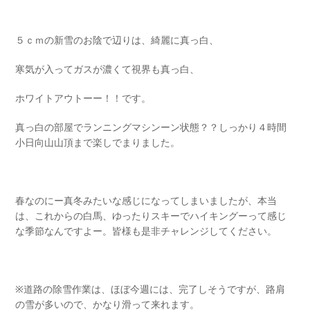
５ｃｍの新雪のお陰で辺りは、綺麗に真っ白、
寒気が入ってガスが濃くて視界も真っ白、
ホワイトアウトーー！！です。
真っ白の部屋でランニングマシンーン状態？？しっかり４時間
小日向山山頂まで楽しでまりました。
春なのにー真冬みたいな感じになってしまいましたが、本当
は、これからの白馬、ゆったりスキーでハイキングーって感じ
な季節なんですよー。皆様も是非チャレンジしてください。
※道路の除雪作業は、ほぼ今週には、完了しそうですが、路肩
の雪が多いので、かなり滑って来れます。